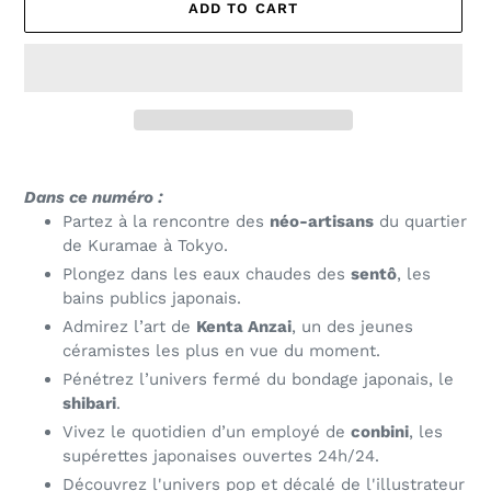
ADD TO CART
Adding
product
Dans ce numéro :
to
Partez à la rencontre des
néo-artisans
du quartier
your
de Kuramae à Tokyo.
cart
Plongez dans les eaux chaudes des
sentô
, les
bains publics japonais.
Admirez l’art de
Kenta Anzai
, un des jeunes
céramistes les plus en vue du moment.
Pénétrez l’univers fermé du bondage japonais, le
shibari
.
Vivez le quotidien d’un employé de
conbini
, les
supérettes japonaises ouvertes 24h/24.
Découvrez l'univers pop et décalé de l'illustrateur