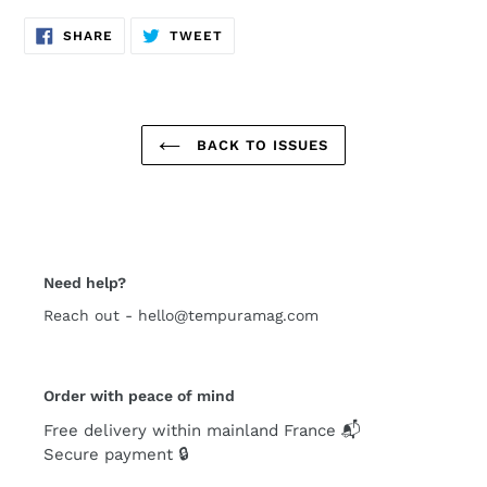
SHARE
TWEET
SHARE
TWEET
ON
ON
FACEBOOK
TWITTER
BACK TO ISSUES
Need help?
Reach out - hello@tempuramag.com
Order with peace of mind
Free delivery within mainland France 📬
Secure payment 🔒