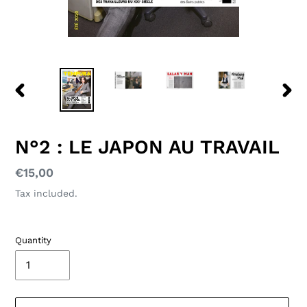
PREVIOUS
NEXT
SLIDE
SLID
N°2 : LE JAPON AU TRAVAIL
Regular
€15,00
price
Tax included.
Quantity