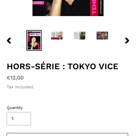
PREVIOUS
NEXT
SLIDE
SLID
HORS-SÉRIE : TOKYO VICE
Regular
€12,00
price
Tax included.
Quantity