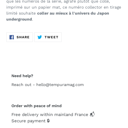
que les numéros de la série, agrafé plutôt que collé,
imprimé sur un papier mat, ce numéro collector en tirage
limité souhaite
coller au mieux à l'univers du Japon
underground
.
SHARE
TWEET
SHARE
TWEET
ON
ON
FACEBOOK
TWITTER
Need help?
Reach out - hello@tempuramag.com
Order with peace of mind
Free delivery within mainland France 📬
Secure payment 🔒