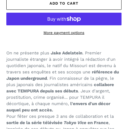
ADD TO CART
More payment options
Adding
product
On ne présente plus
Jake Adelstein
. Premier
to
journaliste étranger à avoir intégré la rédaction d'un
your
quotidien japonais, le natif du Missouri est devenu à
cart
travers ses enquêtes et ses scoops une
référence du
Japon underground
. Fin connaisseur de la pègre, le
plus japonais des journalistes américains
collabore
avec TEMPURA depuis ses débuts
.
Jeux d'argent,
prostitution, crime organisé...
pour TEMPURA il
décortique, à chaque numéro,
l'envers d'un décor
auquel peu ont accès.
Pour fêter ces presque 3 ans de collaboration et
la
sortie de la série télévisée
Tokyo Vice
en France
,
inspirée de ses débuts au Japon à enquêter sur les