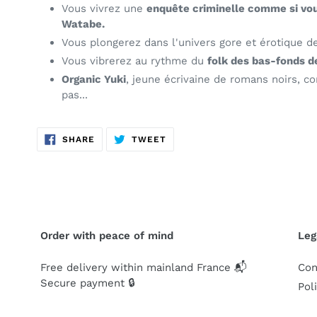
Vous vivrez une
enquête criminelle comme si vou
Watabe.
Vous plongerez dans l'univers gore et érotique 
Vous vibrerez au rythme du
folk des bas-fonds d
Organic Yuki
, jeune écrivaine de romans noirs
, c
pas...
SHARE
TWEET
SHARE
TWEET
ON
ON
FACEBOOK
TWITTER
Order with peace of mind
Leg
Free delivery within mainland France 📬
Con
Secure payment 🔒
Pol