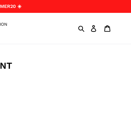
MER20 ☀️
ION
Search
Log in
Cart
ENT