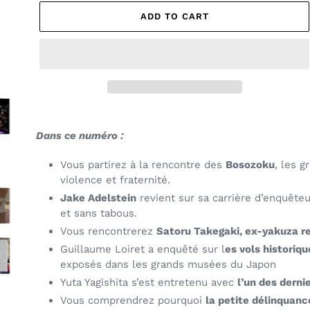
ADD TO CART
Adding
product
Dans ce numéro :
to
your
Vous partirez à la rencontre des
Bosozoku
, les 
cart
violence et fraternité.
Jake Adelstein
revient sur sa carrière d’enquête
et sans tabous.
Vous rencontrerez
Satoru Takegaki, ex-yakuza re
Guillaume Loiret a enquêté sur l
es vols historiq
exposés dans les grands musées du Japon
Yuta Yagishita s’est entretenu avec
l’un des dern
Vous comprendrez pourquoi
la petite délinquanc