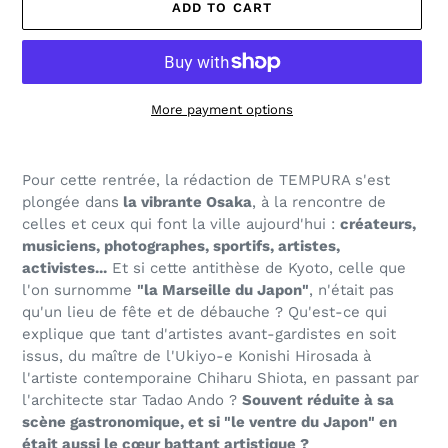
ADD TO CART
More payment options
Adding
product
Pour cette rentrée, la rédaction de TEMPURA s'est
to
plongée dans
la vibrante Osaka
, à la rencontre de
your
celles et ceux qui font la ville aujourd'hui :
créateurs,
cart
musiciens, photographes, sportifs, artistes,
activistes...
Et si cette antithèse de Kyoto,
celle que
l'on surnomme
"la Marseille du Japon"
, n'était pas
qu'un lieu de fête et de débauche ? Qu'est-ce qui
explique que
tant d'artistes avant-gardistes en soit
issus
, du maître de l'Ukiyo-e Konishi Hirosada à
l'artiste contemporaine Chiharu Shiota, en passant par
l'architecte star Tadao Ando ?
Souvent réduite à sa
scène gastronomique, et si "le ventre du Japon" en
était aussi
le cœur battant artistique ?