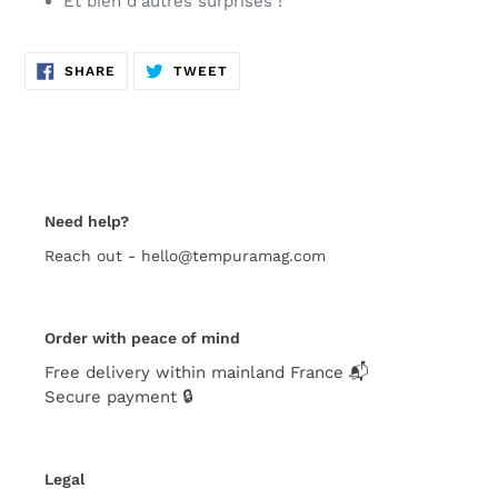
Et bien d'autres surprises !
SHARE
TWEET
SHARE
TWEET
ON
ON
FACEBOOK
TWITTER
Need help?
Reach out - hello@tempuramag.com
Order with peace of mind
Free delivery within mainland France 📬
Secure payment 🔒
Legal