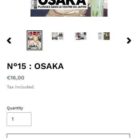
PREVIOUS
NEXT
SLIDE
SLID
N°15 : OSAKA
Regular
€16,00
price
Tax included.
Quantity