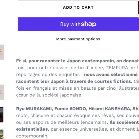
ADD TO CART
More payment options
Adding
product
Et si, pour raconter le Japon contemporain, on donnai
to
fois, pour notre dossier de fin d’année, TEMPURA ne f
your
reportages ou des enquêtes :
nous avons sélectionné 
cart
racontent leur Japon à travers de courtes fictions
.
Ci
fois en français et
mises en beauté par cinq illustrate
cœur de la société japonaise.
Ryu MURAKAMI, Fumie KONDO, Hitomi KANEHARA, Sh
mots, chacune et chacun évoque ses rêves, ses souven
ou ses espoirs de meilleurs lendemains.
Ils soulèvent
existentielles
, par essence universelles, et donnent à
contemporain.