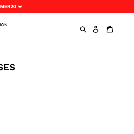
MER20 ☀️
ION
Search
Log in
Cart
SES