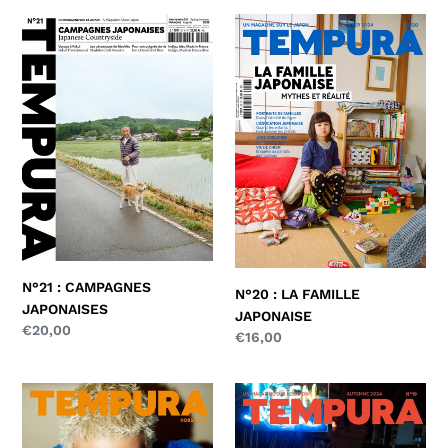
N°21
N°20
:
:
CAMPAGNES
LA
JAPONAISES
FAMILLE
JAPONAISE
N°21 : CAMPAGNES
N°20 : LA FAMILLE
JAPONAISES
JAPONAISE
Prix
€20,00
Prix
€16,00
normal
normal
HORS-
N°19
SÉRIE
:
:
TOKYO