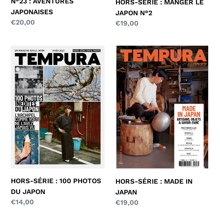
N°23 : AVENTURES
HORS-SÉRIE : MANGER LE
JAPONAISES
JAPON N°2
Prix
€20,00
Prix
€19,00
normal
normal
HORS-
HORS-
SÉRIE
SÉRIE
:
:
100
MADE
PHOTOS
IN
DU
JAPAN
JAPON
HORS-SÉRIE : 100 PHOTOS
HORS-SÉRIE : MADE IN
DU JAPON
JAPAN
Prix
€14,00
Prix
€19,00
normal
normal