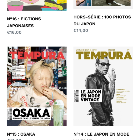
HORS-SÉRIE : 100 PHOTOS
N°16 : FICTIONS
DU JAPON
JAPONAISES
Prix
€14,00
Prix
€16,00
normal
normal
N°15
N°14
:
:
OSAKA
LE
JAPON
EN
MODE
VINTAGE
N°14 : LE JAPON EN MODE
N°15 : OSAKA