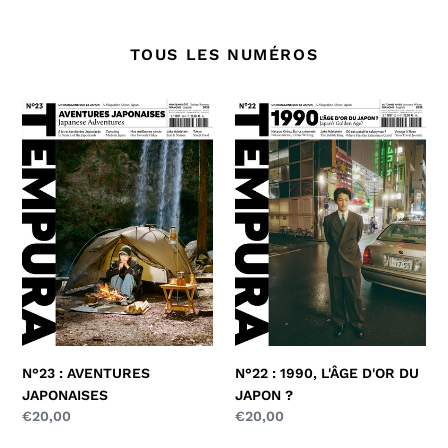
TOUS LES NUMÉROS
N°23
N°22
:
:
AVENTURES
1990,
JAPONAISES
L'ÂGE
D'OR
DU
JAPON
?
N°23 : AVENTURES
N°22 : 1990, L'ÂGE D'OR DU
JAPONAISES
JAPON ?
Prix
€20,00
Prix
€20,00
normal
normal