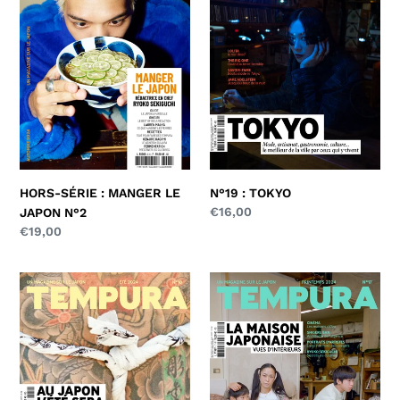
MANGER
LE
JAPON
N°2
HORS-SÉRIE : MANGER LE
N°19 : TOKYO
Prix
€16,00
JAPON N°2
normal
Prix
€19,00
normal
N°18
N°17
:
:
L'ÉTÉ
LA
SERA
MAISON
CHAUD
JAPONAISE