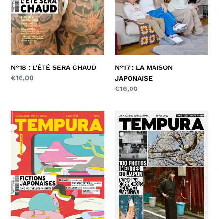
N°17 : LA MAISON
N°18 : L'ÉTÉ SERA CHAUD
Prix
€16,00
JAPONAISE
normal
Prix
€16,00
normal
N°16
HORS-
:
SÉRIE
FICTIONS
:
JAPONAISES
100
PHOTOS
DU
JAPON